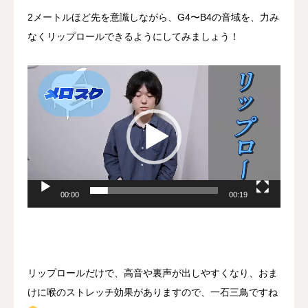
2メートルほど先を意識しながら、G4〜B4の音域を、力み
なくリップロールできるようにしてみましょう！
動
画
プ
レ
ー
ヤ
ー
00:00
00:19
リップロールだけで、高音や裏声が出しやすくなり、おま
けに喉のストレッチ効果がありますので、一石三鳥ですね