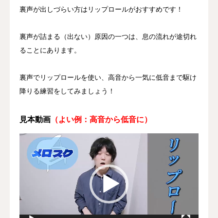
裏声が出しづらい方はリップロールがおすすめです！
裏声が詰まる（出ない）原因の一つは、息の流れが途切れ
ることにあります。
裏声でリップロールを使い、高音から一気に低音まで駆け
降りる練習をしてみましょう！
見本動画
（よい例：高音から低音に）
動
画
プ
レ
ー
ヤ
ー