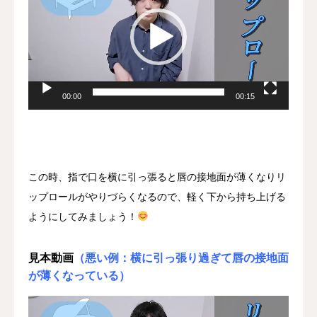
ー
ヤ
ー
00:00
00:15
この時、指で口を横に引っ張ると唇の接地面が薄くなりリ
ップロールがやりづらくなるので、軽く下から持ち上げる
ようにしてみましょう！
見本動画
（悪い例：横に引っ張り過ぎて唇の接地面
が薄くなっている）
動
画