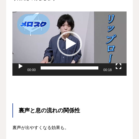
動
画
プ
レ
ー
ヤ
ー
00:00
00:18
裏声と息の流れの関係性
裏声が出やすくなる効果も。