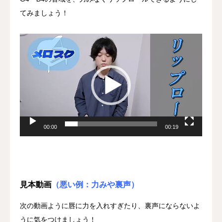
てみましょう！
動
画
プ
レ
ー
ヤ
ー
00:00
00:19
見本動画
（悪い例：力みや裏声）
次の動画ように唇に力を入れすぎたり、裏声にならないよ
うに気をつけましょう！