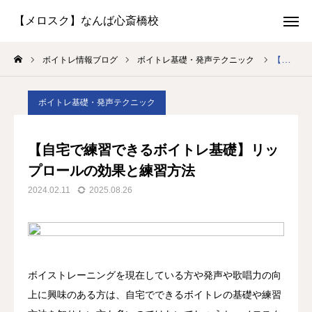
体験レッスン
LINE予約
ボイトレ情報ブログ
ボイトレ基礎・発声テクニック
【自宅で練習できるボイトレ基礎】リップロールの効果と練習方法
お問い合わせ
生徒さん専用
ボイトレ基礎・発声テクニック
選ばれる理由
【自宅で練習できるボイトレ基礎】リッ
講師紹介
プロールの効果と練習方法
2024.02.11
2025.08.26
コースと料金
よくある質問
アクセス
ボイストレーニングを現在している方や発声や歌唱力の向
上に興味のある方は、自宅でできるボイトレの基礎や練習
生徒さんの声