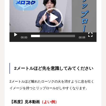
プ
レ
ー
ヤ
ー
00:00
00:08
2メートルほど先を意識してみてください
2メートルほど離れたローソクの火を消すように息を吐く
イメージを持つとリップロールがしやすくなります。
【再度】見本動画
（よい例）