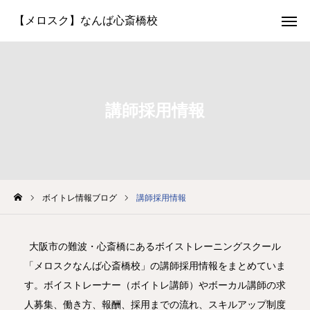
体験レッスン
LINE予約
お問い合わせ
生徒さん専用
講師採用情報
選ばれる理由
講師紹介
コースと料金
ボイトレ情報ブログ
講師採用情報
よくある質問
大阪市の難波・心斎橋にあるボイストレーニングスクール
「メロスクなんば心斎橋校」の講師採用情報をまとめていま
アクセス
す。ボイストレーナー（ボイトレ講師）やボーカル講師の求
生徒さんの声
人募集、働き方、報酬、採用までの流れ、スキルアップ制度