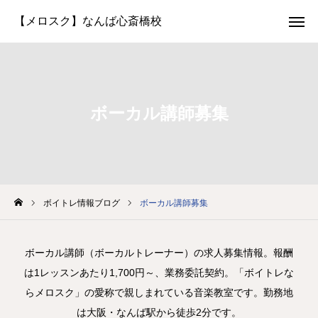
体験レッスン
LINE予約
お問い合わせ
生徒さん専用
ボーカル講師募集
選ばれる理由
講師紹介
コースと料金
ボイトレ情報ブログ
ボーカル講師募集
よくある質問
ボーカル講師（ボーカルトレーナー）の求人募集情報。報酬
は1レッスンあたり1,700円～、業務委託契約。「ボイトレな
アクセス
らメロスク」の愛称で親しまれている音楽教室です。勤務地
生徒さんの声
は大阪・なんば駅から徒歩2分です。